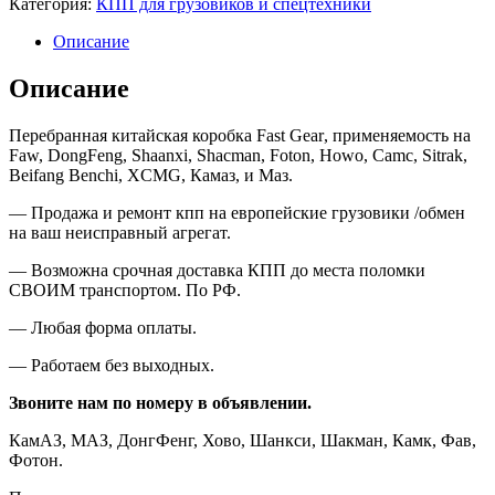
Категория:
КПП для грузовиков и спецтехники
Описание
Описание
Перебранная
китайская
коробка
Fast Gear
, применяемость на
Faw, DongFeng, Shaanxi, S
hacman
, Foton, Howo,
Camc
, Sitrak,
Beifang Benchi, XCMG,
Камаз, и Маз.
—
Продажа и ремонт кпп на европейские грузовики /обмен
на ваш неисправный агрегат.
—
Возможна срочная доставка КПП до места поломки
СВОИМ транспортом. По РФ.
—
Любая форма оплаты.
—
Работаем без выходных.
Звоните нам по номеру в объявлении.
КамАЗ, МАЗ, ДонгФенг, Хово, Шанкси, Шакман, Камк, Фав,
Фотон.