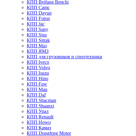
КПП Beifang Benchi
КПП Camc
КПП Dayun
КПП Foton
КПП Jac
КПП Sany
КПП Sisu
КПП Sitrak
КПП Маз
КПП ЯМЗ
КПП для грузовиков и спецтехники
КПП Iveco
КПП Volvo
КПП Isuzu
КПП Hino
КПП Faw
КПП Man
КПП Daf
КПП Shacman
КПП Shaanxi
КПП Урал
КПП Renault
КПП Howo
КПП Камаз
КПП Dongfeng Motor